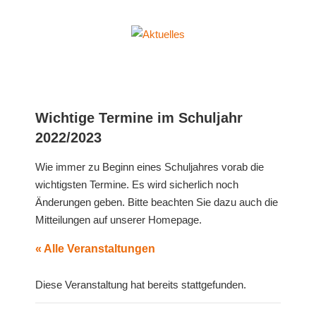
Zum
Inhalt
Aktuelles
springen
Erich-
Fried-
Gesamtschule
der
Wichtige Termine im Schuljahr
Stadt
2022/2023
Herne
Wie immer zu Beginn eines Schuljahres vorab die
wichtigsten Termine. Es wird sicherlich noch
Änderungen geben. Bitte beachten Sie dazu auch die
Mitteilungen auf unserer Homepage.
« Alle Veranstaltungen
Diese Veranstaltung hat bereits stattgefunden.