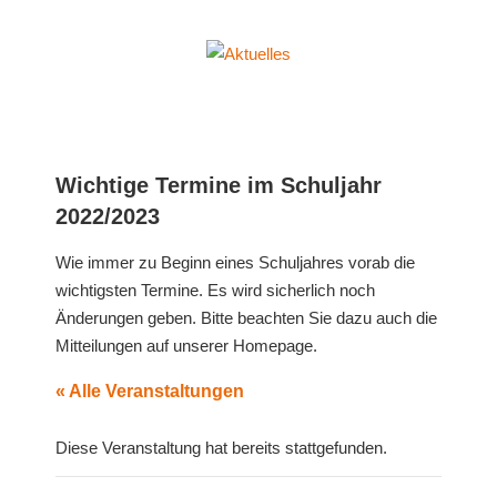
Zum
Inhalt
Aktuelles
springen
Erich-
Fried-
Gesamtschule
der
Wichtige Termine im Schuljahr
Stadt
2022/2023
Herne
Wie immer zu Beginn eines Schuljahres vorab die
wichtigsten Termine. Es wird sicherlich noch
Änderungen geben. Bitte beachten Sie dazu auch die
Mitteilungen auf unserer Homepage.
« Alle Veranstaltungen
Diese Veranstaltung hat bereits stattgefunden.