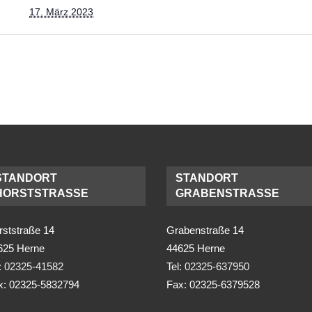
17. März 2023
STANDORT
STANDORT
HORSTSTRASSE
GRABENSTRASSE
rststraße 14
Grabenstraße 14
625 Herne
44625 Herne
:
02325-41582
Tel:
02325-637950
x: 02325-5832794
Fax: 02325-6379528