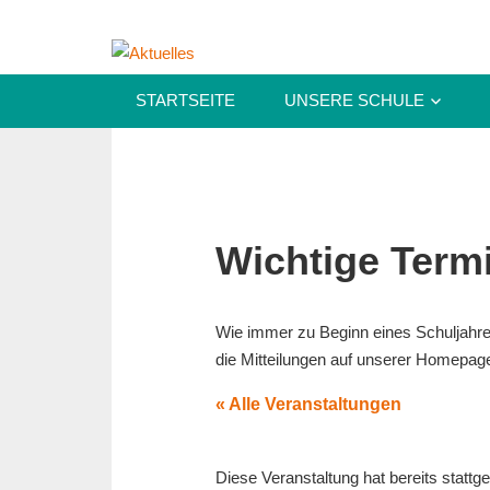
Zum
Inhalt
Aktuelles
springen
Erich-
STARTSEITE
UNSERE SCHULE
Fried-
Gesamtschule
der
Stadt
Herne
Wichtige Term
Wie immer zu Beginn eines Schuljahres
die Mitteilungen auf unserer Homepag
« Alle Veranstaltungen
Diese Veranstaltung hat bereits stattg