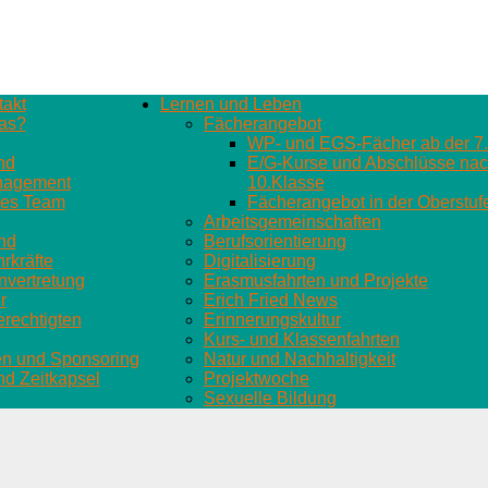
akt
Lernen und Leben
as?
Fächerangebot
WP- und EGS-Fächer ab der 7.
nd
E/G-Kurse und Abschlüsse nach
agement
10.Klasse
es Team
Fächerangebot in der Oberstuf
Arbeitsgemeinschaften
nd
Berufsorientierung
rkräfte
Digitalisierung
nvertretung
Erasmusfahrten und Projekte
r
Erich Fried News
rechtigten
Erinnerungskultur
Kurs- und Klassenfahrten
en und Sponsoring
Natur und Nachhaltigkeit
d Zeitkapsel
Projektwoche
Sexuelle Bildung