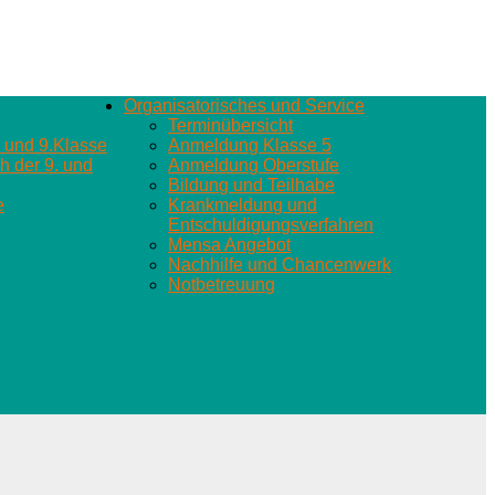
Organisatorisches und Service
Terminübersicht
 und 9.Klasse
Anmeldung Klasse 5
 der 9. und
Anmeldung Oberstufe
Bildung und Teilhabe
e
Krankmeldung und
Entschuldigungsverfahren
Mensa Angebot
Nachhilfe und Chancenwerk
Notbetreuung