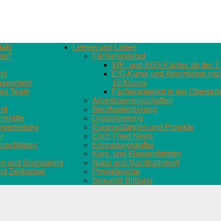
akt
Lernen und Leben
as?
Fächerangebot
WP- und EGS-Fächer ab der 7.
nd
E/G-Kurse und Abschlüsse nach
agement
10.Klasse
es Team
Fächerangebot in der Oberstuf
Arbeitsgemeinschaften
nd
Berufsorientierung
rkräfte
Digitalisierung
nvertretung
Erasmusfahrten und Projekte
r
Erich Fried News
rechtigten
Erinnerungskultur
Kurs- und Klassenfahrten
en und Sponsoring
Natur und Nachhaltigkeit
d Zeitkapsel
Projektwoche
Sexuelle Bildung