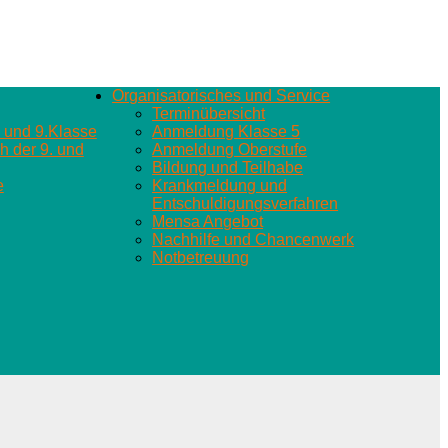
Organisatorisches und Service
Terminübersicht
 und 9.Klasse
Anmeldung Klasse 5
 der 9. und
Anmeldung Oberstufe
Bildung und Teilhabe
e
Krankmeldung und
Entschuldigungsverfahren
Mensa Angebot
Nachhilfe und Chancenwerk
Notbetreuung