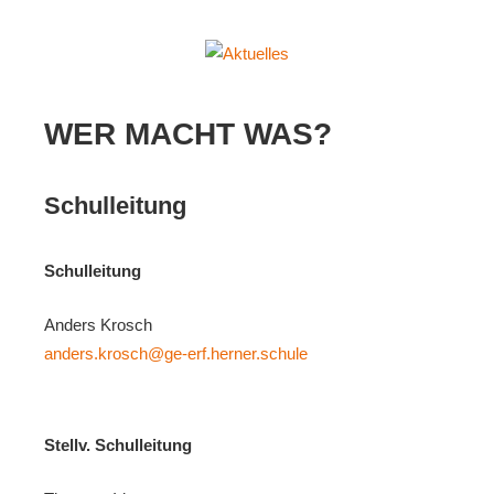
Aktuelles
Erich-
Fried-
WER MACHT WAS?
Gesamtschule
der
Stadt
Schulleitung
Herne
Schulleitung
Anders Krosch
anders.krosch@ge-erf.herner.schule
Stellv. Schulleitung